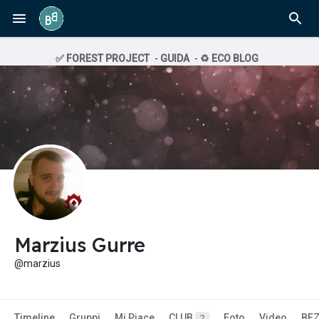
✅ FOREST PROJECT
-
GUIDA
-
♻️ ECO BLOG
Marzius Gurre
@marzius
Timeline
Gruppi
Mi Piace
CLUB
Foto
Video
BE
2