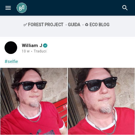
✅ FOREST PROJECT
-
GUIDA
-
♻️ ECO BLOG
William J
10 w
·
Traduci
#selfie