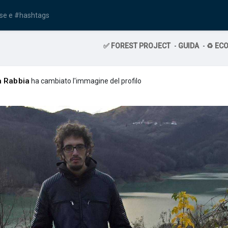
✅ FOREST PROJECT
-
GUIDA
-
♻️ EC
a Rabbia
ha cambiato l'immagine del profilo
i