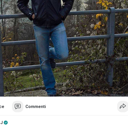
ce
Commenti
 J