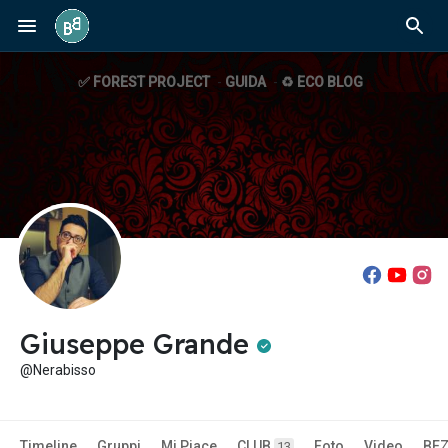
✅ FOREST PROJECT
-
GUIDA
-
♻️ ECO BLOG
Giuseppe Grande
@Nerabisso
Timeline
Gruppi
Mi Piace
CLUB
Foto
Video
BE
13