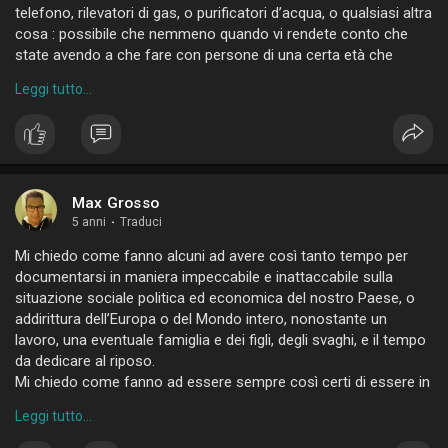
telefono, rilevatori di gas, o purificatori d’acqua, o qualsiasi altra
cosa : possibile che nemmeno quando vi rendete conto che
state avendo a che fare con persone di una certa età che
nemmeno capiscono completamente quello che state loro
Leggi tutto...
proponendo non abbiate il buon senso di lasciar perdere ?
Non venitemi a raccontare la balla che in fondo state solo
facendo il vostro lavoro, in quei casi state facendo ben altro, e
lo sapete bene. Non ci pensate che quelli che state truffando
(perché si, se non stanno capendo cosa gli state vendendo, li
state truffando), potrebbero essere i vostri genitori o i vostri
Max Grosso
nonni ?
5 anni
·
Traduci
Siete senza dignità e senza vergogna.
Mi chiedo come fanno alcuni ad avere così tanto tempo per
Mi domando come diavolo facciate a dormire la notte.
documentarsi in maniera impeccabile e inattaccabile sulla
situazione sociale politica ed economica del nostro Paese, o
addirittura dell’Europa o del Mondo intero, nonostante un
lavoro, una eventuale famiglia e dei figli, degli svaghi, e il tempo
da dedicare al riposo.
Mi chiedo come fanno ad essere sempre così certi di essere in
possesso delle informazioni corrette, così convinti di avere
Leggi tutto...
fonti attendibili al 100%.
Come fanno ad essere sicuri, senza possibilità di smentite, di