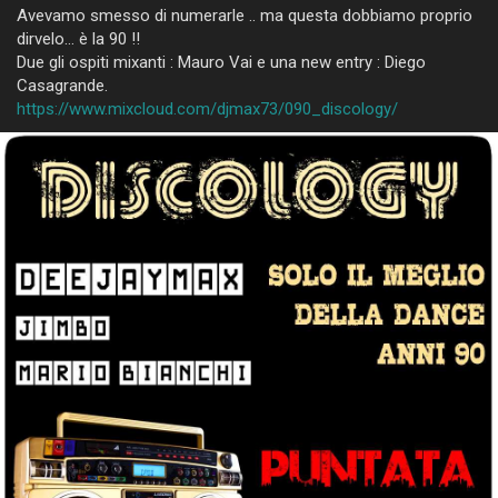
quelli che poi si sarebbero distinti nell’animazione della festa. E
Avevamo smesso di numerarle .. ma questa dobbiamo proprio
via, aperitivi come se non ci fosse un domani. Scorte
dirvelo… è la 90 !!
pressoché infinite di prosecco, bevuto da calici scintillanti che
Due gli ospiti mixanti : Mauro Vai e una new entry : Diego
però diventavano ben presto opachi, a causa delle dita unte di
Casagrande.
chi non vuole rinunciare a massicce dosi di finger food.
https://www.mixcloud.com/djmax73/090_discology/
Poco prima degli sposi, arrivavano i fotografi e gli addetti al
video, a passo sostenuto, con le loro fotocamere e
videocamere, carichi di zaini e borse come degli alpinisti
tecnologici. Ho sempre cercato di dissetarli appena li vedevo,
ben sapendo che dopo le impegnative sessioni di scatti e
riprese erano probabilmente tendenti al disidratato.
L’arrivo degli sposi, fantastici, acclamati da tutti, “Applauso più
urlo per gli sposiiii !!!”
E poi il pranzo / cena, io al tavolo con lo staff, o con chi
capitava, e “Ci commenti i giochi ?” e “Scusa vorremmo
proiettare il video” e “Puoi chiamare gli sposi dalla console ?”.
Tutti messi giù da gara, belli che più belli non si può.
Quanti sorrisi, quante risate, quanti balli, quanti matti incontrati.
E poi il caldo, le cravatte che sparivano, le invitate al cambio
scarpe, i primi segni di cedimento di chi era partito troppo
“accelerato”.
LA FESTA.