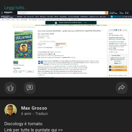
averlo scritto.
Leggi tutto...
E così il 2020 me lo potrò ricordare anche per essere stato
l’anno nel quale ho pubblicato il mio primo libro.
Buona lettura.
P.S.
Rispetto alla versione digitale ho aggiunto un’appendice, prima
dei ringraziamenti finali, riportando pari pari alcuni dei miei post
scritti in questi ultimi anni sul mio blog e su Facebook,
riguardanti ovviamente il mondo del djing.
Credo possano contribuire a definire ulteriormente il mio punto
di vista sul mestiere del deejay.
Max Grosso
6 anni
·
Traduci
Discology è tornato.
Link per tutte le puntate qui >>