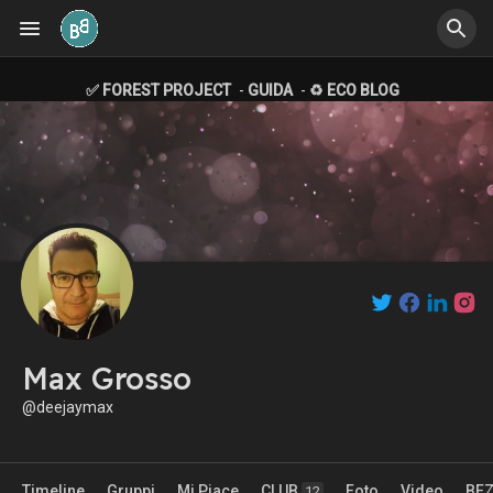
✅ FOREST PROJECT
-
GUIDA
-
♻️ ECO BLOG
Max Grosso
@deejaymax
Timeline
Gruppi
Mi Piace
CLUB
Foto
Video
BE
12