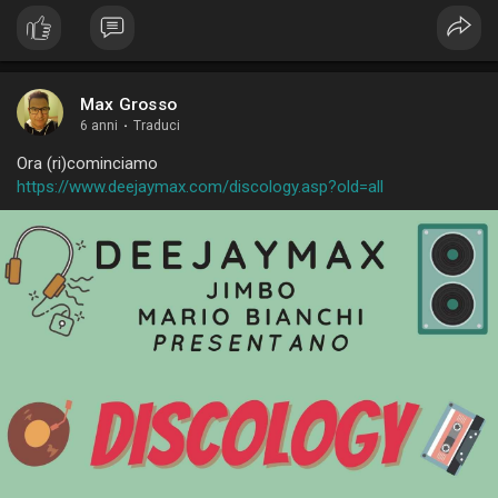
Max Grosso
6 anni
·
Traduci
Ora (ri)cominciamo
https://www.deejaymax.com/discology.asp?old=all