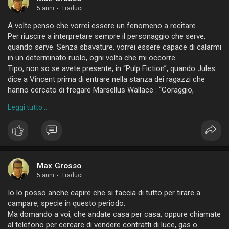
5 anni
·
Traduci
A volte penso che vorrei essere un fenomeno a recitare.
Per riuscire a interpretare sempre il personaggio che serve,
quando serve. Senza sbavature, vorrei essere capace di calarmi
in un determinato ruolo, ogni volta che mi occorre.
Tipo, non so se avete presente, in “Pulp Fiction”, quando Jules
dice a Vincent prima di entrare nella stanza dei ragazzi che
hanno cercato di fregare Marsellus Wallace : “Coraggio,
entriamo nei personaggi”.
Leggi tutto...
Mi sono sempre chiesto come fanno molti a riuscirci, nella vita
reale intendo.
Magari hanno una spiccata indole da attori / attrici e allora
semplicemente la sfruttano.
Invece se c’è una cosa che non potrei mai fare è proprio
l’attore, perché non sarei in grado di interpretare nessun’altro
Max Grosso
che me stesso.
5 anni
·
Traduci
Io lo posso anche capire che si faccia di tutto per tirare a
campare, specie in questo periodo.
Ma domando a voi, che andate casa per casa, oppure chiamate
al telefono per cercare di vendere contratti di luce, gas o