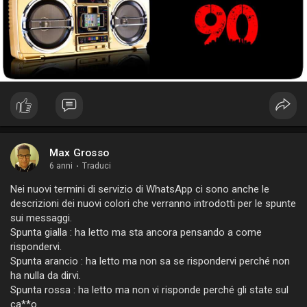
Il finale, con i saluti e i ringraziamenti, con gli sposi quasi
sempre sfatti ma così felici da non riuscire quasi più a parlare.
E io dal microfono : “Spero che la luce che avete oggi negli
occhi vi illumini la strada per sempre”.
Questa mi è venuta solo ultimamente, perché sennò l’avrei
utilizzata per tutti.
Sono stati momenti veramente eccezionali e me li sono goduti
tantissimo.
Grazie a tutti i “miei” sposi, davvero.
È stato un onore.
Max Grosso
6 anni
·
Traduci
Nei nuovi termini di servizio di WhatsApp ci sono anche le
descrizioni dei nuovi colori che verranno introdotti per le spunte
sui messaggi.
Spunta gialla : ha letto ma sta ancora pensando a come
rispondervi.
Spunta arancio : ha letto ma non sa se rispondervi perché non
ha nulla da dirvi.
Spunta rossa : ha letto ma non vi risponde perché gli state sul
ca**o.