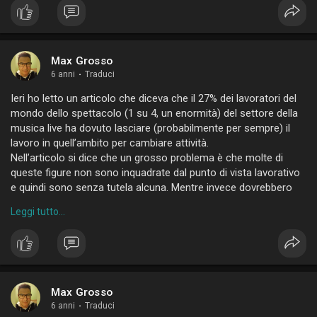
Max Grosso
6 anni
·
Traduci
Ieri ho letto un articolo che diceva che il 27% dei lavoratori del
mondo dello spettacolo (1 su 4, un enormità) del settore della
musica live ha dovuto lasciare (probabilmente per sempre) il
lavoro in quell’ambito per cambiare attività.
Nell’articolo si dice che un grosso problema è che molte di
queste figure non sono inquadrate dal punto di vista lavorativo
e quindi sono senza tutela alcuna. Mentre invece dovrebbero
esssere tutelati già solo per la loro esperienza e le loro
Leggi tutto...
capacità.
Quel “per sempre” è solo una previsione, per carità, ma
piuttosto allarmante, direi.
Posso solo immaginare la frustrazione di vedersi portare via
(senza colpa alcuna, oltretutto) il sogno di essere
professionisti nell’ambito della musica dal vivo, dopo aver
Max Grosso
lottato per anni per conquistarsi una posizione in un settore
6 anni
·
Traduci